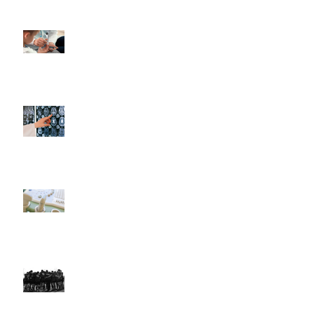
Invitación a participar en
un estudio de
cetoacidosis diabética
(LACetored)
Complicaciones
neuroendocrinas de la
cirugía en la región selar y
paraselar
Uso de la Ecografía en el
Punto de Atención por
Parte del Pediatra en
América Latina
Actualización de las
Actividades de LARed
Network (2020-2021)