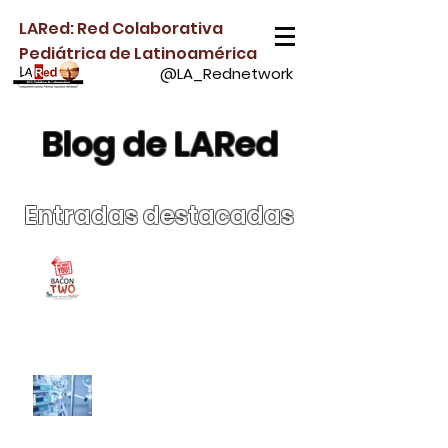
LARed: Red Colaborativa
Pediátrica de Latinoamérica
@LA_Rednetwork
Blog de LARed
Entradas
destacadas
¡Súmate a BACON-2 y
ayúdanos a comprender
la bronquiolitis crítica
tratada con soporte no
invasivo!
Papel de la Desescalada
Activa de Fluidos en Niños
Críticamente Enfermos
con Sobrecarga Hídrica