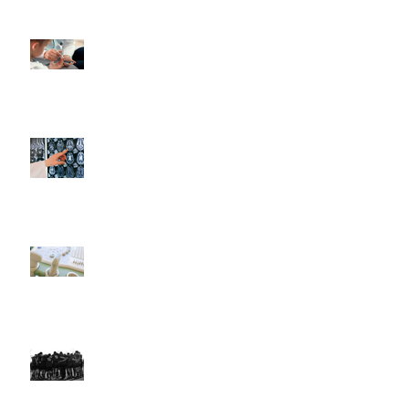
Invitación a participar en
un estudio de
cetoacidosis diabética
(LACetored)
Complicaciones
neuroendocrinas de la
cirugía en la región selar y
paraselar
Uso de la Ecografía en el
Punto de Atención por
Parte del Pediatra en
América Latina
Actualización de las
Actividades de LARed
Network (2020-2021)