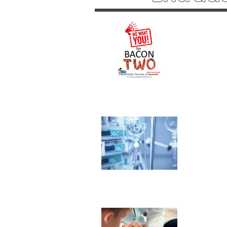
¡Súmate
compren
con sop
Papel d
Niños C
Sobreca
Invitaci