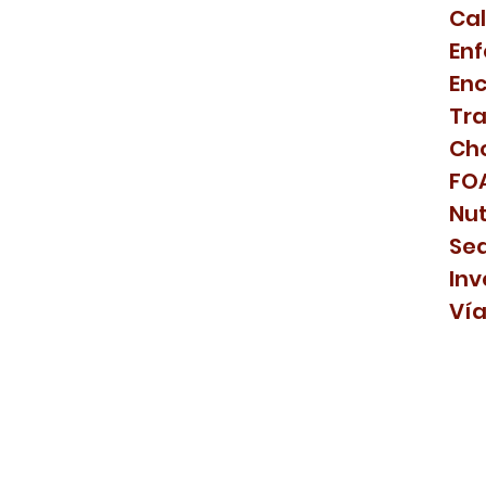
dosis diabética (LACetored)
Ca
En
En
Tr
aciones neuroendocrinas de la
Ch
en la región selar y paraselar
FO
Nut
Se
Inv
Vía
a Ecografía en el Punto de Atención
te del Pediatra en América Latina