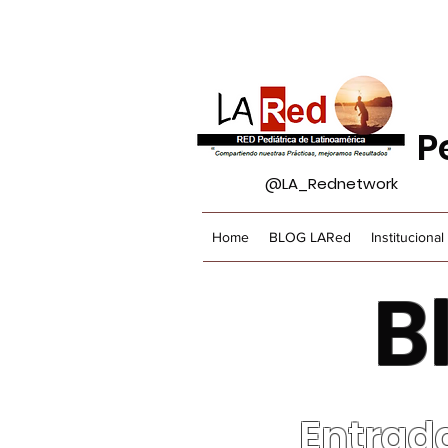
P
@LA_Rednetwork
Home
BLOG LARed
Institucional
B
Entrad