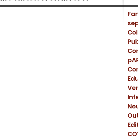
Fam
 a BACON-2 y ayúdanos a
sep
der la bronquiolitis crítica tratada
Co
orte no invasivo!
Pub
Com
pA
Co
e la Desescalada Activa de Fluidos en
Ed
ríticamente Enfermos con
Ven
rga Hídrica
Inf
Neu
Ou
Edi
ón a participar en un estudio de
CO