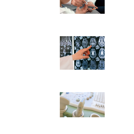
cetoaci
Complic
cirugía 
Uso de l
por Par