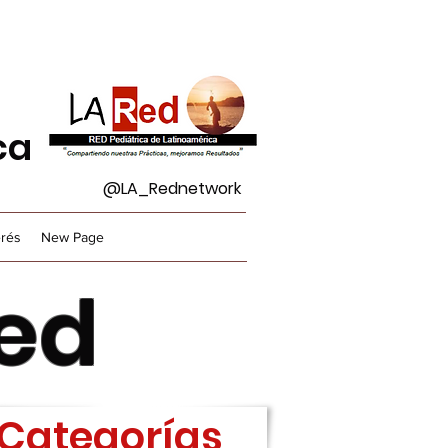
ca
@LA_Rednetwork
erés
New Page
Red
Categorías