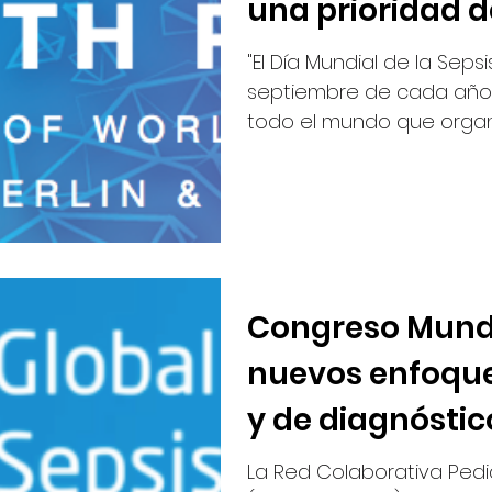
una prioridad d
nacional"
"El Día Mundial de la Sepsi
septiembre de cada año,
todo el mundo que organi
Congreso Mundi
nuevos enfoque
y de diagnóstic
y sepsis
La Red Colaborativa Pedi