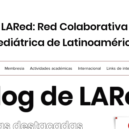
LARed: Red Colaborativa
ediátrica de Latinoaméri
Membresia
Actividades académicas
Internacional
Links de int
log de LA
as
destacadas