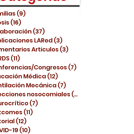
ilias
(9)
9 posts
sis
(16)
16 posts
laboración
(37)
37 posts
licaciones LARed
(3)
3 posts
entarios Articulos
(3)
3 posts
RDS
(11)
11 posts
nferencias/Congresos
(7)
7 posts
ucación Médica
(12)
12 posts
tilación Mecánica
(7)
7 posts
ecciones nosocomiales
(4)
4 posts
rocrítico
(7)
7 posts
tcomes
(11)
11 posts
torial
(12)
12 posts
VID-19
(10)
10 posts