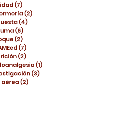
lidad
(7)
7 posts
fermería
(2)
2 posts
cuesta
(4)
4 posts
auma
(6)
6 posts
oque
(2)
2 posts
AMEed
(7)
7 posts
rición
(2)
2 posts
doanalgesia
(1)
1 post
estigación
(3)
3 posts
 aérea
(2)
2 posts