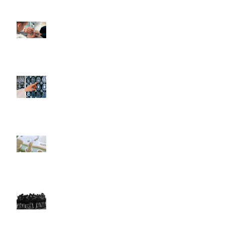
Invitación a participar en
un estudio de
cetoacidosis diabética
(LACetored)
Complicaciones
neuroendocrinas de la
cirugía en la región selar y
paraselar
Uso de la Ecografía en el
Punto de Atención por
Parte del Pediatra en
América Latina
Actualización de las
Actividades de LARed
Network (2020-2021)