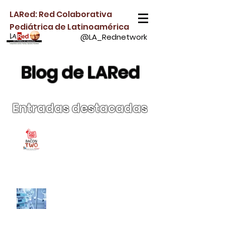
LARed: Red Colaborativa
Pediátrica de Latinoamérica
@LA_Rednetwork
Blog de LARed
Entradas
destacadas
¡Súmate a BACON-2 y
ayúdanos a comprender
la bronquiolitis crítica
tratada con soporte no
invasivo!
Papel de la Desescalada
Activa de Fluidos en Niños
Críticamente Enfermos
con Sobrecarga Hídrica