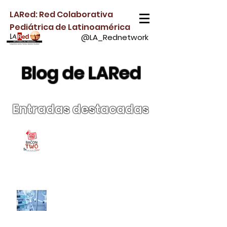
LARed: Red Colaborativa
Pediátrica de Latinoamérica
@LA_Rednetwork
Blog de LARed
Entradas
destacadas
¡Súmate a BACON-2 y
ayúdanos a comprender
la bronquiolitis crítica
tratada con soporte no
invasivo!
Papel de la Desescalada
Activa de Fluidos en Niños
Críticamente Enfermos
con Sobrecarga Hídrica