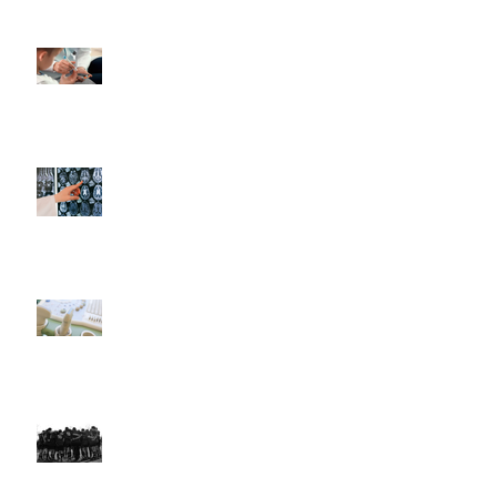
Invitación a participar en
un estudio de
cetoacidosis diabética
(LACetored)
Complicaciones
neuroendocrinas de la
cirugía en la región selar y
paraselar
Uso de la Ecografía en el
Punto de Atención por
Parte del Pediatra en
América Latina
Actualización de las
Actividades de LARed
Network (2020-2021)