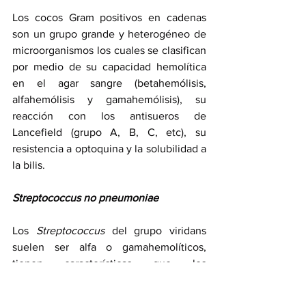
Los cocos Gram positivos en cadenas 
son un grupo grande y heterogéneo de 
microorganismos los cuales se clasifican 
por medio de su capacidad hemolítica 
en el agar sangre (betahemólisis, 
alfahemólisis y gamahemólisis), su 
reacción con los antisueros de 
Lancefield (grupo A, B, C, etc), su 
resistencia a optoquina y la solubilidad a 
la bilis.
Streptococcus no pneumoniae
Los 
Streptococcus
 del grupo viridans 
suelen ser alfa o gamahemolíticos, 
tienen características que los 
diferencian del resto de 
Streptococcus
(que se salen del objetivo de esta 