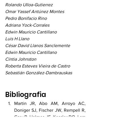
Rolando Ulloa-Gutierrez 
Omar Yassef Antúnez Montes 
Pedro Bonifacio Rino
Adriana Yock-Corrales
Edwin Mauricio Cantillano 
Luis H Llano 
César David Llanos Sanclemente
Edwin Mauricio Cantillano  
Cíntia Johnston
Roberta Esteves Vieira de Castro
Sebastián González-Dambrauskas
Bibliografia
Martin JR, Abo AM, Arroyo AC, 
Doniger SJ, Fischer JW, Rempell R, 
Gary B, Holmes JF, Kessler DO, Lam 
SH, Levine MC, Levy JA, Murray A, 