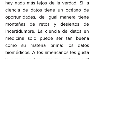
hay nada más lejos de la verdad. Si la 
ciencia de datos tiene un océano de 
oportunidades, de igual manera tiene 
montañas de retos y desiertos de 
incertidumbre. La ciencia de datos en 
medicina solo puede ser tan buena 
como su materia prima: los datos 
biomédicos. A los americanos les gusta 
la expresión “
garbage in, garbage out
” 
que aproximadamente se traduce a “si 
metes basura, sacas basura”. La mayor 
dificultad para el científico de datos, 
pues, se trata de recolectar datos de 
calidad. Estos no solo deben tener 
mínimos errores, sino también deben 
tener suficiente granularidad para 
representar el problema en cuestión y 
suficientes dimensiones para cubrir las 
distintas facetas del problema. Si 