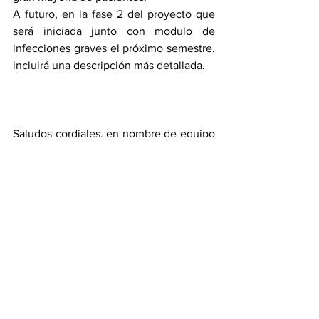
A futuro, en la fase 2 del proyecto que 
será iniciada junto con modulo de 
infecciones graves el próximo semestre, 
incluirá una descripción más detallada.
Saludos cordiales, en nombre de equipo 
coordinador de LARed
Dr. Franco Díaz
Dr. Cristobal Carvajal
https://www.la-red.net
redcolaborativaucip@gmail.com
@LA_Rednetwork