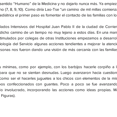
 sentido “Humano” de la Medicina y no dejarlo nunca más. Ya empieza
 (7, 8, 9, 10). Como diría Lao-Tse “un camino de mil millas comienz
ediátrica el primer paso es fomentar el contacto de las familias con lo
dados Intensivos del Hospital Juan Pablo II de la ciudad de Corrien
dicho camino de un tiempo no muy lejano a estos días. En una man
timulados por colegas de otras Instituciones empezamos a desarroll
ología del Servicio algunas acciones tendientes a mejorar la atenció
nas nos fueron dando una visión de más cercanía con las familias y
mínimas, como por ejemplo, con los barbijos hacerle corpiño a las
a para que no se sientan desnudas. Luego avanzaron hacia cuestion
como ser el hacerles juguetes a los chicos con elementos de la m
obos confeccionados con guantes. Poco a poco se fue avanzando
do involucrado, incorporando las acciones como ideas propias. M
Figuras).