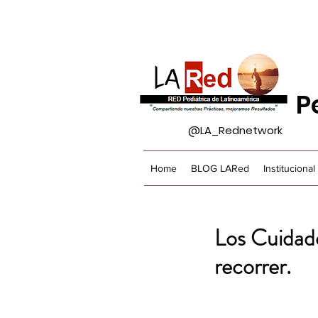
P
@LA_Rednetwork
Home
BLOG LARed
Institucional
Los Cuidado
recorrer.