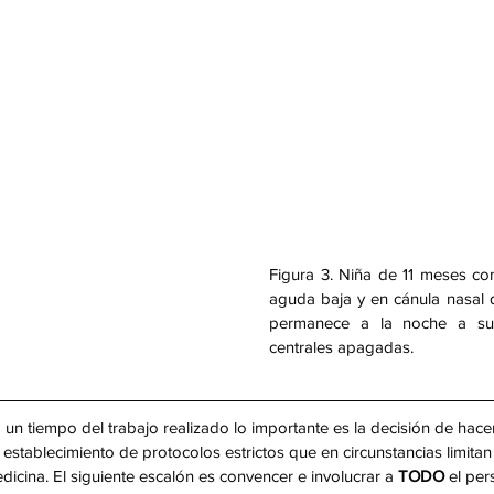
Chile
Pa
¡Súmate a BACON-2 y
–
Act
ayúdanos a comprender la
Cr
bronquiolitis crítica tratada con
So
soporte no invasivo!
Figura 3. Niña de 11 meses con 
aguda baja y en cánula nasal d
permanece a la noche a su 
centrales apagadas.
-19
Calidad
Colaboración
Colaboración internacional
Congreso
itorial
Encuesta
FOAMed
Familias
Fluidos
GAS
Global Sepsis Allia
ARed
LARed-OnC
Morbilidad residual
Mortalidad
Muerte Cerebral
M
un tiempo del trabajo realizado lo importante es la decisión de hacer
ítico
Neurología
Nutrición
Oncología
Oxígeno
PICU
POCUS
Pediatría
establecimiento de protocolos estrictos que en circunstancias limitan 
na
Rehab
Sedoanalgesia
Sepsis
Sobrecarga de volumen
TEC
Tra
icina. El siguiente escalón es convencer e involucrar a 
TODO
 el per
latinoamérica
networking
opinion
outcomes
pARDS
pyogenes
red