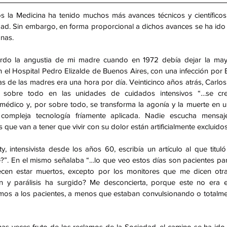
s la Medicina ha tenido muchos más avances técnicos y científicos 
dad. Sin embargo, en forma proporcional a dichos avances se ha id
onas.
erdo la angustia de mi madre cuando en 1972 debía dejar la mayo
l Hospital Pedro Elizalde de Buenos Aires, con una infección por Bo
tas de las madres era una hora por día. Veinticinco años atrás, Carlo
 sobre todo en las unidades de cuidados intensivos “…se cre
médico y, por sobre todo, se transforma la agonía y la muerte en 
compleja tecnología fríamente aplicada. Nadie escucha mensajes
 que van a tener que vivir con su dolor están artificialmente excluidos”
, intensivista desde los años 60, escribía un artículo al que titul
?”. En el mismo señalaba “…lo que veo estos días son pacientes para
cen estar muertos, excepto por los monitores que me dicen otra
 y parálisis ha surgido? Me desconcierta, porque este no era e
os a los pacientes, a menos que estaban convulsionando o totalmen
as veces fruto de los reclamos de la Sociedad, el camino se ha ido r