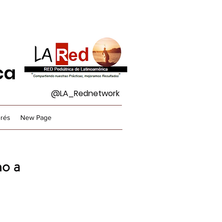
ca
@LA_Rednetwork
erés
New Page
no a