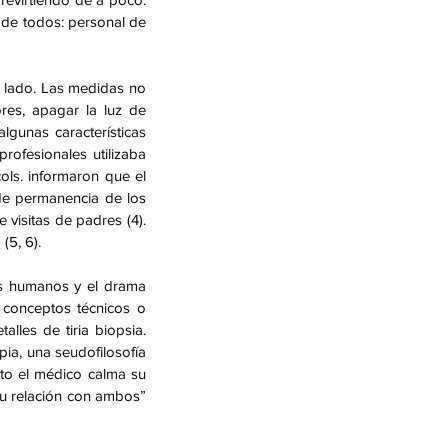
de todos: personal de 
 lado. Las medidas no 
ores, apagar la luz de 
gunas características 
ofesionales utilizaba 
ls. informaron que el 
e permanencia de los 
visitas de padres (4). 
(5, 6).
s humanos y el drama 
conceptos técnicos o 
les de tiria biopsia. 
ia, una seudofilosofía 
to el médico calma su 
su relación con ambos” 