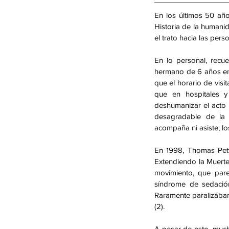
En los últimos 50 año
Historia de la humani
el trato hacia las pers
En lo personal, recu
hermano de 6 años en e
que el horario de visi
que en hospitales y
deshumanizar el acto 
desagradable de la 
acompaña ni asiste; los
En 1998, Thomas Petty
Extendiendo la Muerte
movimiento, que pare
síndrome de sedación
Raramente paralizábam
(2).
A pesar de esto, much