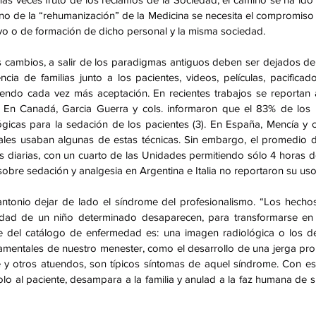
ino de la “rehumanización” de la Medicina se necesita el compromiso 
ivo o de formación de dicho personal y la misma sociedad.
 cambios, a salir de los paradigmas antiguos deben ser dejados de
cia de familias junto a los pacientes, videos, películas, pacificad
niendo cada vez más aceptación. En recientes trabajos se reportan al
 En Canadá, Garcia Guerra y cols. informaron que el 83% de los pr
icas para la sedación de los pacientes (3). En España, Mencía y co
ales usaban algunas de estas técnicas. Sin embargo, el promedio d
 diarias, con un cuarto de las Unidades permitiendo sólo 4 horas de 
sobre sedación y analgesia en Argentina e Italia no reportaron su uso 
tonio dejar de lado el síndrome del profesionalismo. “Los hecho
ad de un niño determinado desaparecen, para transformarse en 
 del catálogo de enfermedad es: una imagen radiológica o los detal
amentales de nuestro menester, como el desarrollo de una jerga prop
me y otros atuendos, son típicos síntomas de aquel síndrome. Con es
lo al paciente, desampara a la familia y anulad a la faz humana de 