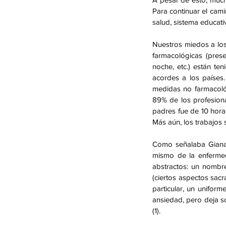
Para continuar el cam
salud, sistema educat
Nuestros miedos a los
farmacológicas (presen
noche, etc.) están te
acordes a los países.
medidas no farmacológ
89% de los profesion
padres fue de 10 horas
Más aún, los trabajos 
Como señalaba Gianan
mismo de la enfermed
abstractos: un nombre
(ciertos aspectos sacr
particular, un unifor
ansiedad, pero deja so
(1).