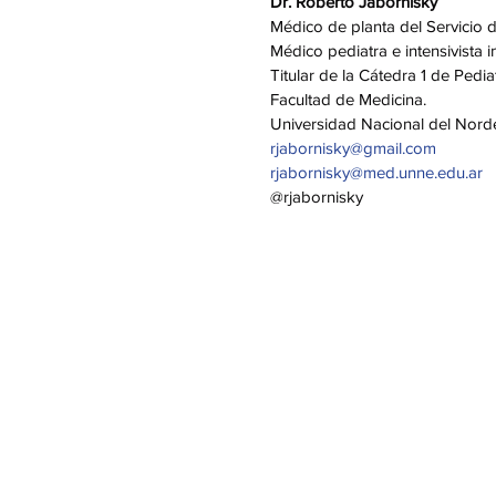
Dr. Roberto Jabornisky
Médico de planta del Servicio d
Médico pediatra e intensivista inf
Titular de la Cátedra 1 de Pediatr
Facultad de Medicina.
Universidad Nacional del Norde
rjabornisky@gmail.com
rjabornisky@med.unne.edu.ar
@rjabornisky