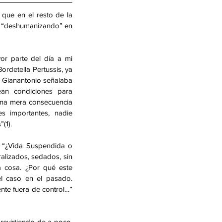
que en el resto de la 
o “deshumanizando” en 
r parte del día a mi 
rdetella Pertussis, ya 
s Gianantonio señalaba 
an condiciones para 
una mera consecuencia 
 importantes, nadie 
(1).
ó “¿Vida Suspendida o 
lizados, sedados, sin 
 cosa. ¿Por qué este 
l caso en el pasado. 
te fuera de control…” 
evirtiendo de a poco. 