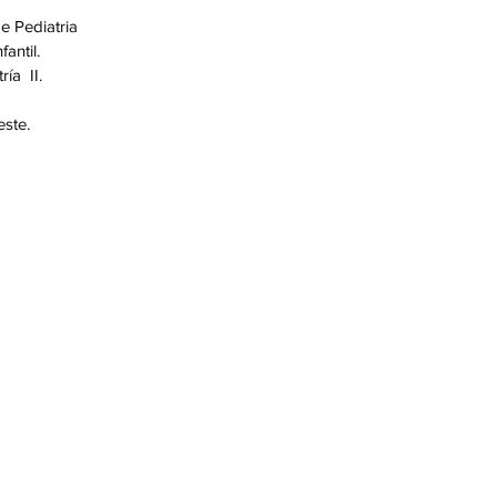
e Pediatria
antil.
ía  II.
ste.