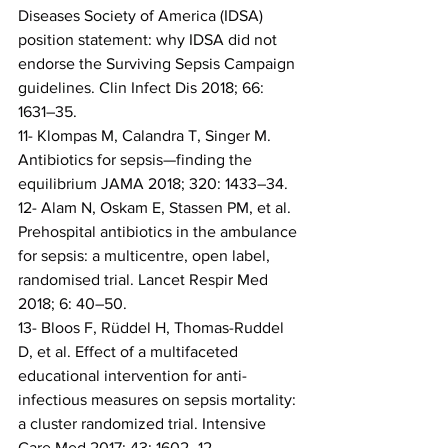
Diseases Society of America (IDSA) 
position statement: why IDSA did not 
endorse the Surviving Sepsis Campaign 
guidelines. Clin Infect Dis 2018; 66: 
1631–35.
11- Klompas M, Calandra T, Singer M. 
Antibiotics for sepsis—finding the 
equilibrium JAMA 2018; 320: 1433–34.
12- Alam N, Oskam E, Stassen PM, et al. 
Prehospital antibiotics in the ambulance 
for sepsis: a multicentre, open label, 
randomised trial. Lancet Respir Med 
2018; 6: 40–50.
13- Bloos F, Rüddel H, Thomas-Ruddel 
D, et al. Effect of a multifaceted 
educational intervention for anti-
infectious measures on sepsis mortality: 
a cluster randomized trial. Intensive 
Care Med 2017; 43: 1602–12.