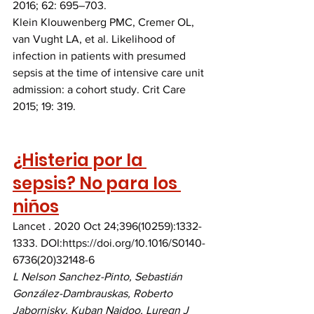
2016; 62: 695–703.
Klein Klouwenberg PMC, Cremer OL, 
van Vught LA, et al. Likelihood of 
infection in patients with presumed 
sepsis at the time of intensive care unit 
admission: a cohort study. Crit Care 
2015; 19: 319.  
¿Histeria por la 
sepsis? No para los 
niños
Lancet . 2020 Oct 24;396(10259):1332-
1333. DOI:https://doi.org/10.1016/S0140-
6736(20)32148-6
L Nelson Sanchez-Pinto, Sebastián 
González-Dambrauskas, Roberto 
Jabornisky, Kuban Naidoo, Luregn J 