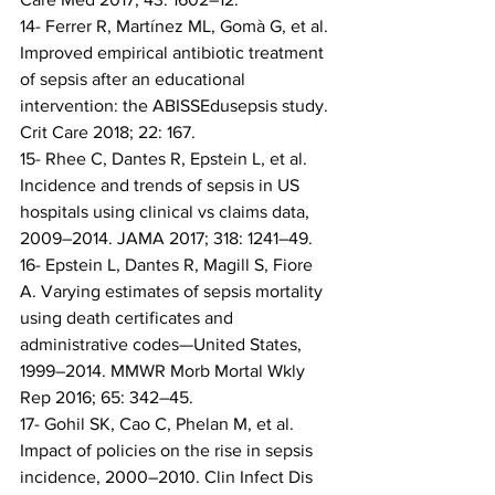
14- Ferrer R, Martínez ML, Gomà G, et al. 
Improved empirical antibiotic treatment 
of sepsis after an educational 
intervention: the ABISSEdusepsis study. 
Crit Care 2018; 22: 167.
15- Rhee C, Dantes R, Epstein L, et al. 
Incidence and trends of sepsis in US 
hospitals using clinical vs claims data, 
2009–2014. JAMA 2017; 318: 1241–49.
16- Epstein L, Dantes R, Magill S, Fiore 
A. Varying estimates of sepsis mortality 
using death certificates and 
administrative codes—United States, 
1999–2014. MMWR Morb Mortal Wkly 
Rep 2016; 65: 342–45.
17- Gohil SK, Cao C, Phelan M, et al. 
Impact of policies on the rise in sepsis 
incidence, 2000–2010. Clin Infect Dis 