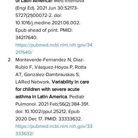
of Latin America?
 Med Intensiva 
(Engl Ed). 2021 Jun 30:S2173-
5727(21)00072-2. doi: 
10.1016/j.medine.2021.06.002. 
Epub ahead of print. PMID: 
34217640. 
https://pubmed.ncbi.nlm.nih.gov/34
217640/
Monteverde-Fernandez N, Diaz-
Rubio F, Vásquez-Hoyos P, Rotta 
AT, González-Dambrauskas S; 
LARed Network. 
Variability in care 
for children with severe acute 
asthma in Latin America
. Pediatr 
Pulmonol. 2021 Feb;56(2):384-391. 
doi: 10.1002/ppul.25212. Epub 
2020 Dec 17. PMID: 33333632. 
https://pubmed.ncbi.nlm.nih.gov/33
333632/