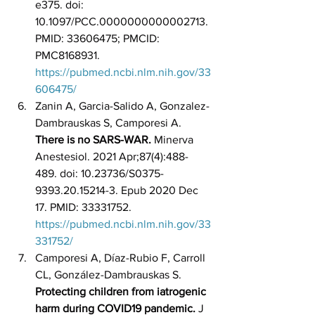
e375. doi: 
10.1097/PCC.0000000000002713. 
PMID: 33606475; PMCID: 
PMC8168931. 
https://pubmed.ncbi.nlm.nih.gov/33
606475/
Zanin A, Garcia-Salido A, Gonzalez-
Dambrauskas S, Camporesi A. 
There is no SARS-WAR. 
Minerva 
Anestesiol. 2021 Apr;87(4):488-
489. doi: 10.23736/S0375-
9393.20.15214-3. Epub 2020 Dec 
17. PMID: 33331752. 
https://pubmed.ncbi.nlm.nih.gov/33
331752/
Camporesi A, Díaz-Rubio F, Carroll 
CL, González-Dambrauskas S. 
Protecting children from iatrogenic 
harm during COVID19 pandemic.
 J 