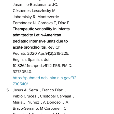
Jaramillo-Bustamante JC, 
Céspedes-Lesczinsky M, 
Jabornisky R, Monteverde-
Fernández N, Córdova T, Díaz F. 
Therapeutic variability in infants 
admitted to Latin-American 
pediatric intensive units due to 
acute bronchiolitis.
 Rev Chil 
Pediatr. 2020 Apr;91(2):216-225. 
English, Spanish. doi: 
10.32641/rchped.v91i2.1156. PMID: 
32730540. 
https://pubmed.ncbi.nlm.nih.gov/32
730540/
Jesus A. Serra  , Franco Díaz  , 
Pablo Cruces  , Cristobal Carvajal  , 
Maria J. Nuñez  , A Donoso, J.A 
Bravo-Serrano, M Carbonell, C 