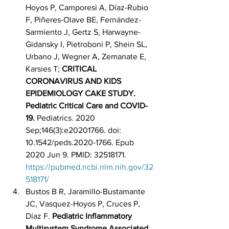
Hoyos P, Camporesi A, Díaz-Rubio 
F, Piñeres-Olave BE, Fernández-
Sarmiento J, Gertz S, Harwayne-
Gidansky I, Pietroboni P, Shein SL, 
Urbano J, Wegner A, Zemanate E, 
Karsies T; 
CRITICAL 
CORONAVIRUS AND KIDS 
EPIDEMIOLOGY CAKE STUDY. 
Pediatric Critical Care and COVID-
19.
 Pediatrics. 2020 
Sep;146(3):e20201766. doi: 
10.1542/peds.2020-1766. Epub 
2020 Jun 9. PMID: 32518171. 
https://pubmed.ncbi.nlm.nih.gov/32
518171/
Bustos B R, Jaramillo-Bustamante 
JC, Vasquez-Hoyos P, Cruces P, 
Díaz F. 
Pediatric Inflammatory 
Multisystem Syndrome Associated 