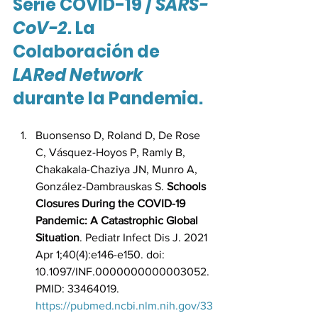
Serie COVID-19 / 
SARS-
CoV-2
. La 
Colaboración de 
LARed Network
durante la Pandemia.
Buonsenso D, Roland D, De Rose 
C, Vásquez-Hoyos P, Ramly B, 
Chakakala-Chaziya JN, Munro A, 
González-Dambrauskas S. 
Schools 
Closures During the COVID-19 
Pandemic: A Catastrophic Global 
Situation
. Pediatr Infect Dis J. 2021 
Apr 1;40(4):e146-e150. doi: 
10.1097/INF.0000000000003052. 
PMID: 33464019. 
https://pubmed.ncbi.nlm.nih.gov/33