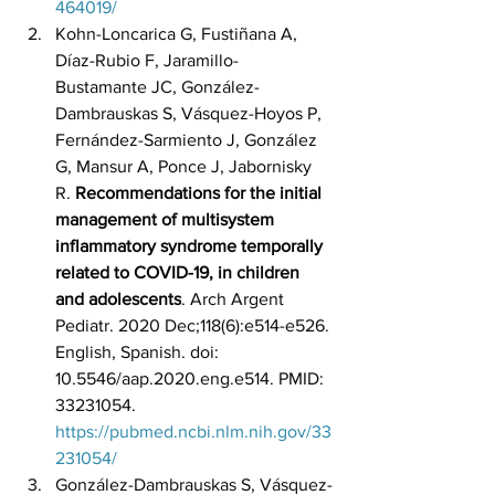
464019/
Kohn-Loncarica G, Fustiñana A, 
Díaz-Rubio F, Jaramillo-
Bustamante JC, González-
Dambrauskas S, Vásquez-Hoyos P, 
Fernández-Sarmiento J, González 
G, Mansur A, Ponce J, Jabornisky 
R. 
Recommendations for the initial 
management of multisystem 
inflammatory syndrome temporally 
related to COVID-19, in children 
and adolescents
. Arch Argent 
Pediatr. 2020 Dec;118(6):e514-e526. 
English, Spanish. doi: 
10.5546/aap.2020.eng.e514. PMID: 
33231054. 
https://pubmed.ncbi.nlm.nih.gov/33
231054/
González-Dambrauskas S, Vásquez-