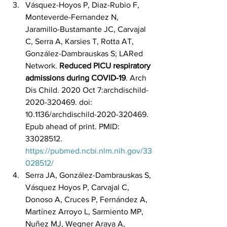
Vásquez-Hoyos P, Diaz-Rubio F, 
Monteverde-Fernandez N, 
Jaramillo-Bustamante JC, Carvajal 
C, Serra A, Karsies T, Rotta AT, 
González-Dambrauskas S; LARed 
Network. 
Reduced PICU respiratory 
admissions during COVID-19
. Arch 
Dis Child. 2020 Oct 7:archdischild-
2020-320469. doi: 
10.1136/archdischild-2020-320469. 
Epub ahead of print. PMID: 
33028512. 
https://pubmed.ncbi.nlm.nih.gov/33
028512/
Serra JA, González-Dambrauskas S, 
Vásquez Hoyos P, Carvajal C, 
Donoso A, Cruces P, Fernández A, 
Martínez Arroyo L, Sarmiento MP, 
Nuñez MJ, Wegner Araya A, 