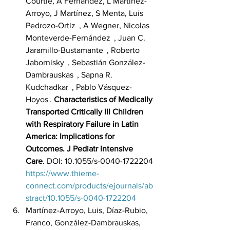
Courtie, A Fernández, L Martínez-
Arroyo, J Martínez, S Menta, Luis 
Pedrozo-Ortiz  , A Wegner, Nicolas 
Monteverde-Fernández  , Juan C. 
Jaramillo-Bustamante  , Roberto 
Jabornisky  , Sebastián González-
Dambrauskas  , Sapna R. 
Kudchadkar  , Pablo Vásquez-
Hoyos . 
Characteristics of Medically 
Transported Critically Ill Children 
with Respiratory Failure in Latin 
America: Implications for 
Outcomes. J Pediatr Intensive 
Care
. DOI: 10.1055/s-0040-1722204
https://www.thieme-
connect.com/products/ejournals/ab
stract/10.1055/s-0040-1722204
Martínez-Arroyo, Luis, Díaz-Rubio, 
Franco, González-Dambrauskas, 