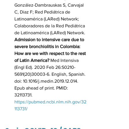
González-Dambrauskas S, Carvajal 
C, Diaz F; Red Pediátrica de 
Latinoamérica (LARed) Network; 
Colaboradores de la Red Pediátrica 
de Latinoamérica (LARed) Network. 
Admission to intensive care due to 
severe bronchiolitis in Colombia: 
How are we with respect to the rest 
of Latin America? 
Med Intensiva 
(Engl Ed). 2020 Feb 26:S0210-
5691(20)30003-6. English, Spanish. 
doi: 10.1016/j.medin.2019.12.014. 
Epub ahead of print. PMID: 
32113731. 
https://pubmed.ncbi.nlm.nih.gov/32
113731/