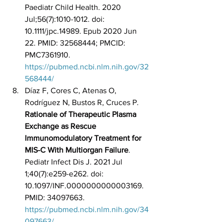
Paediatr Child Health. 2020 
Jul;56(7):1010-1012. doi: 
10.1111/jpc.14989. Epub 2020 Jun 
22. PMID: 32568444; PMCID: 
PMC7361910. 
https://pubmed.ncbi.nlm.nih.gov/32
568444/
Díaz F, Cores C, Atenas O, 
Rodríguez N, Bustos R, Cruces P. 
Rationale of Therapeutic Plasma 
Exchange as Rescue 
Immunomodulatory Treatment for 
MIS-C With Multiorgan Failure
. 
Pediatr Infect Dis J. 2021 Jul 
1;40(7):e259-e262. doi: 
10.1097/INF.0000000000003169. 
PMID: 34097663. 
https://pubmed.ncbi.nlm.nih.gov/34
097663/