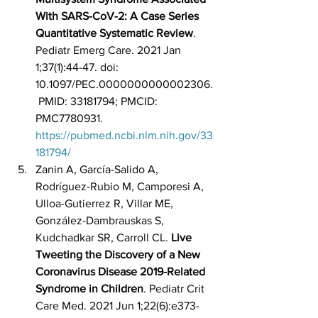
With SARS-CoV-2: A Case Series 
Quantitative Systematic Review
. 
Pediatr Emerg Care. 2021 Jan 
1;37(1):44-47. doi: 
10.1097/PEC.0000000000002306.
 PMID: 33181794; PMCID: 
PMC7780931. 
https://pubmed.ncbi.nlm.nih.gov/33
181794/
Zanin A, García-Salido A, 
Rodríguez-Rubio M, Camporesi A, 
Ulloa-Gutierrez R, Villar ME, 
González-Dambrauskas S, 
Kudchadkar SR, Carroll CL. 
Live 
Tweeting the Discovery of a New 
Coronavirus Disease 2019-Related 
Syndrome in Children
. Pediatr Crit 
Care Med. 2021 Jun 1;22(6):e373-