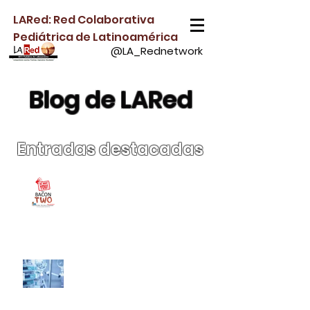
LARed: Red Colaborativa
Pediátrica de Latinoamérica
@LA_Rednetwork
Blog de LARed
Entradas
destacadas
¡Súmate a BACON-2 y
ayúdanos a comprender
la bronquiolitis crítica
tratada con soporte no
invasivo!
Papel de la Desescalada
Activa de Fluidos en Niños
Críticamente Enfermos
con Sobrecarga Hídrica